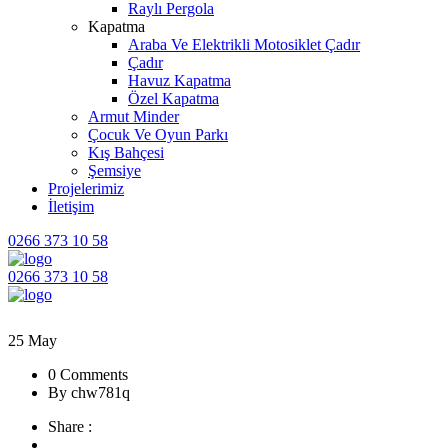
Raylı Pergola
Kapatma
Araba Ve Elektrikli Motosiklet Çadır
Çadır
Havuz Kapatma
Özel Kapatma
Armut Minder
Çocuk Ve Oyun Parkı
Kış Bahçesi
Şemsiye
Projelerimiz
İletişim
0266 373 10 58
0266 373 10 58
25
May
0 Comments
By chw781q
Share :