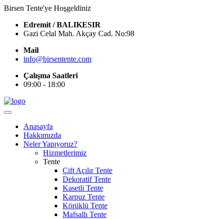
Birsen Tente'ye Hoşgeldiniz
Edremit / BALIKESIR
Gazi Celal Mah. Akçay Cad. No:98
Mail
info@birsentente.com
Çalışma Saatleri
09:00 - 18:00
Anasayfa
Hakkımızda
Neler Yapıyoruz?
Hizmetlerimiz
Tente
Çift Açılır Tente
Dekoratif Tente
Kasetli Tente
Karpuz Tente
Körüklü Tente
Mafsallı Tente