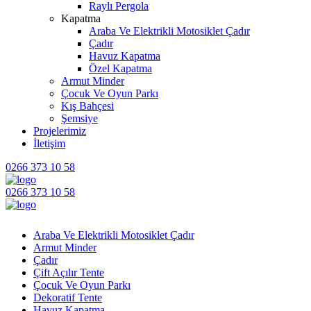
Raylı Pergola
Kapatma
Araba Ve Elektrikli Motosiklet Çadır
Çadır
Havuz Kapatma
Özel Kapatma
Armut Minder
Çocuk Ve Oyun Parkı
Kış Bahçesi
Şemsiye
Projelerimiz
İletişim
0266 373 10 58
0266 373 10 58
Araba Ve Elektrikli Motosiklet Çadır
Armut Minder
Çadır
Çift Açılır Tente
Çocuk Ve Oyun Parkı
Dekoratif Tente
Havuz Kapatma