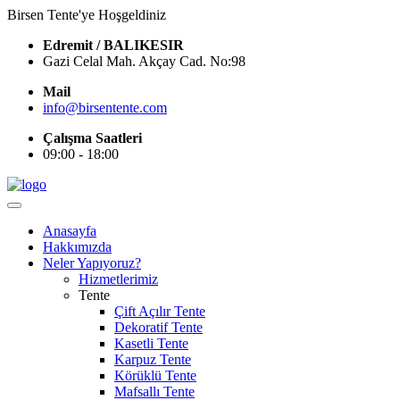
Birsen Tente'ye Hoşgeldiniz
Edremit / BALIKESIR
Gazi Celal Mah. Akçay Cad. No:98
Mail
info@birsentente.com
Çalışma Saatleri
09:00 - 18:00
Anasayfa
Hakkımızda
Neler Yapıyoruz?
Hizmetlerimiz
Tente
Çift Açılır Tente
Dekoratif Tente
Kasetli Tente
Karpuz Tente
Körüklü Tente
Mafsallı Tente