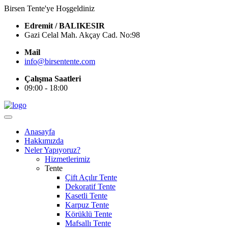
Birsen Tente'ye Hoşgeldiniz
Edremit / BALIKESIR
Gazi Celal Mah. Akçay Cad. No:98
Mail
info@birsentente.com
Çalışma Saatleri
09:00 - 18:00
Anasayfa
Hakkımızda
Neler Yapıyoruz?
Hizmetlerimiz
Tente
Çift Açılır Tente
Dekoratif Tente
Kasetli Tente
Karpuz Tente
Körüklü Tente
Mafsallı Tente