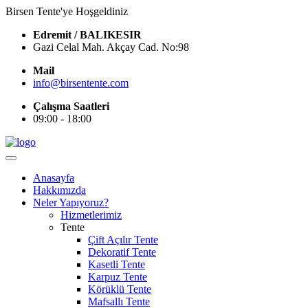
Birsen Tente'ye Hoşgeldiniz
Edremit / BALIKESIR
Gazi Celal Mah. Akçay Cad. No:98
Mail
info@birsentente.com
Çalışma Saatleri
09:00 - 18:00
Anasayfa
Hakkımızda
Neler Yapıyoruz?
Hizmetlerimiz
Tente
Çift Açılır Tente
Dekoratif Tente
Kasetli Tente
Karpuz Tente
Körüklü Tente
Mafsallı Tente