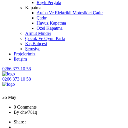
Raylı Pergola
Kapatma
Araba Ve Elektrikli Motosiklet Çadır
Çadır
Havuz Kapatma
Özel Kapatma
Armut Minder
Çocuk Ve Oyun Parkı
Kış Bahçesi
Şemsiye
Projelerimiz
İletişim
0266 373 10 58
0266 373 10 58
26
May
0 Comments
By chw781q
Share :