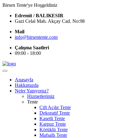
Birsen Tente'ye Hoşgeldiniz
Edremit / BALIKESIR
Gazi Celal Mah. Akçay Cad. No:98
Mail
info@birsentente.com
Çalışma Saatleri
09:00 - 18:00
Anasayfa
Hakkımızda
Neler Yapıyoruz?
Hizmetlerimiz
Tente
Çift Açılır Tente
Dekoratif Tente
Kasetli Tente
Karpuz Tente
Körüklü Tente
Mafsallı Tente