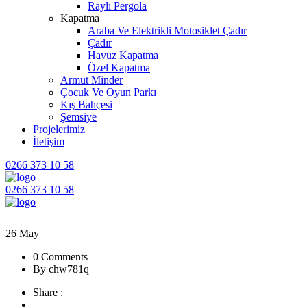
Raylı Pergola
Kapatma
Araba Ve Elektrikli Motosiklet Çadır
Çadır
Havuz Kapatma
Özel Kapatma
Armut Minder
Çocuk Ve Oyun Parkı
Kış Bahçesi
Şemsiye
Projelerimiz
İletişim
0266 373 10 58
0266 373 10 58
26
May
0 Comments
By chw781q
Share :