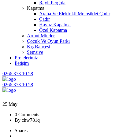
Raylı Pergola
Kapatma
Araba Ve Elektrikli Motosiklet Çadır
Çadır
Havuz Kapatma
Özel Kapatma
Armut Minder
Çocuk Ve Oyun Parkı
Kış Bahçesi
Şemsiye
Projelerimiz
İletişim
0266 373 10 58
0266 373 10 58
25
May
0 Comments
By chw781q
Share :