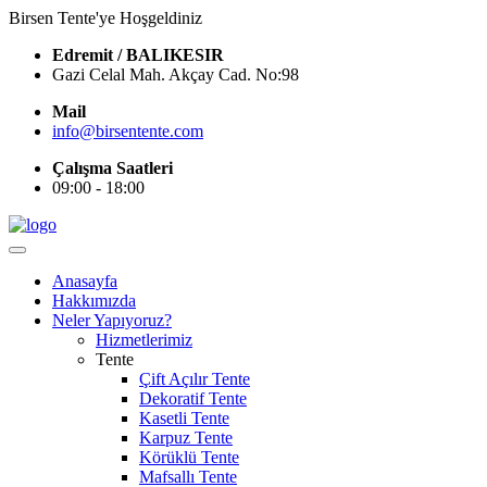
Birsen Tente'ye Hoşgeldiniz
Edremit / BALIKESIR
Gazi Celal Mah. Akçay Cad. No:98
Mail
info@birsentente.com
Çalışma Saatleri
09:00 - 18:00
Anasayfa
Hakkımızda
Neler Yapıyoruz?
Hizmetlerimiz
Tente
Çift Açılır Tente
Dekoratif Tente
Kasetli Tente
Karpuz Tente
Körüklü Tente
Mafsallı Tente