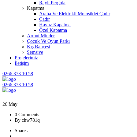
Raylı Pergola
Kapatma
Araba Ve Elektrikli Motosiklet Çadır
Çadır
Havuz Kapatma
Özel Kapatma
Armut Minder
Çocuk Ve Oyun Parkı
Kış Bahçesi
Şemsiye
Projelerimiz
İletişim
0266 373 10 58
0266 373 10 58
26
May
0 Comments
By chw781q
Share :