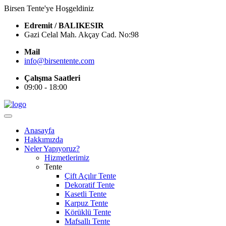
Birsen Tente'ye Hoşgeldiniz
Edremit / BALIKESIR
Gazi Celal Mah. Akçay Cad. No:98
Mail
info@birsentente.com
Çalışma Saatleri
09:00 - 18:00
Anasayfa
Hakkımızda
Neler Yapıyoruz?
Hizmetlerimiz
Tente
Çift Açılır Tente
Dekoratif Tente
Kasetli Tente
Karpuz Tente
Körüklü Tente
Mafsallı Tente