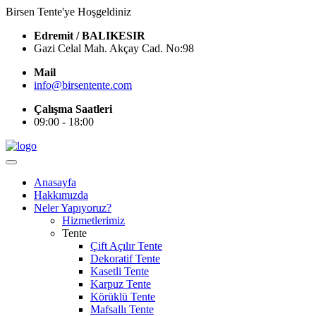
Birsen Tente'ye Hoşgeldiniz
Edremit / BALIKESIR
Gazi Celal Mah. Akçay Cad. No:98
Mail
info@birsentente.com
Çalışma Saatleri
09:00 - 18:00
Anasayfa
Hakkımızda
Neler Yapıyoruz?
Hizmetlerimiz
Tente
Çift Açılır Tente
Dekoratif Tente
Kasetli Tente
Karpuz Tente
Körüklü Tente
Mafsallı Tente