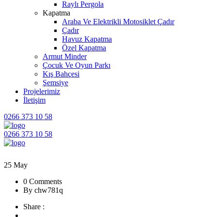
Raylı Pergola
Kapatma
Araba Ve Elektrikli Motosiklet Çadır
Çadır
Havuz Kapatma
Özel Kapatma
Armut Minder
Çocuk Ve Oyun Parkı
Kış Bahçesi
Şemsiye
Projelerimiz
İletişim
0266 373 10 58
0266 373 10 58
25
May
0 Comments
By chw781q
Share :