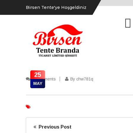
Birsen Tente'ye Hoşgeldiniz
25
0 Comments
By chw781q
MAY
Previous Post