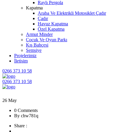
Raylı Pergola
Kapatma
Araba Ve Elektrikli Motosiklet Çadır
Çadır
Havuz Kapatma
Özel Kapatma
Armut Minder
Çocuk Ve Oyun Parkı
Kış Bahçesi
Şemsiye
Projelerimiz
İletişim
0266 373 10 58
0266 373 10 58
26
May
0 Comments
By chw781q
Share :