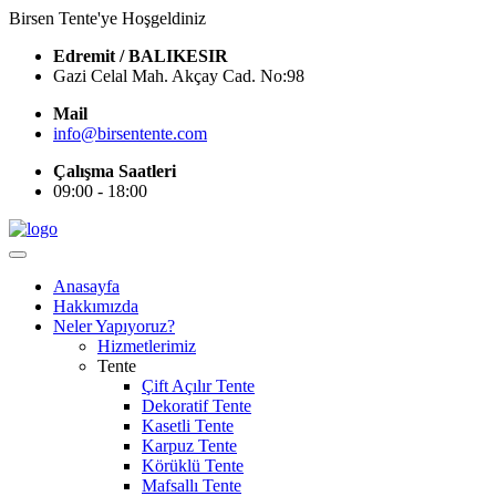
Birsen Tente'ye Hoşgeldiniz
Edremit / BALIKESIR
Gazi Celal Mah. Akçay Cad. No:98
Mail
info@birsentente.com
Çalışma Saatleri
09:00 - 18:00
Anasayfa
Hakkımızda
Neler Yapıyoruz?
Hizmetlerimiz
Tente
Çift Açılır Tente
Dekoratif Tente
Kasetli Tente
Karpuz Tente
Körüklü Tente
Mafsallı Tente