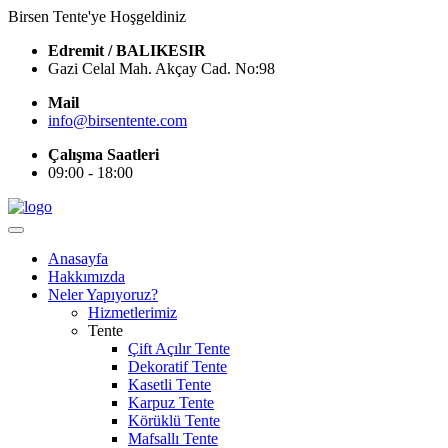
Birsen Tente'ye Hoşgeldiniz
Edremit / BALIKESIR
Gazi Celal Mah. Akçay Cad. No:98
Mail
info@birsentente.com
Çalışma Saatleri
09:00 - 18:00
Anasayfa
Hakkımızda
Neler Yapıyoruz?
Hizmetlerimiz
Tente
Çift Açılır Tente
Dekoratif Tente
Kasetli Tente
Karpuz Tente
Körüklü Tente
Mafsallı Tente