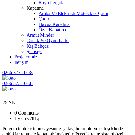
Raylı Pergola
Kapatma
Araba Ve Elektrikli Motosiklet Çadır
Çadır
Havuz Kapatma
Özel Kapatma
Armut Minder
Çocuk Ve Oyun Parkı
Kış Bahçesi
Şemsiye
Projelerimiz
İletişim
0266 373 10 58
0266 373 10 58
26
Nis
0 Comments
By chw781q
Pergola tente sistemi sayesinde, yatay, bükümlü ve çatı şeklinde
açıklıklar tente ile kapatılabilmektedir. Pergola tente sistemi özel